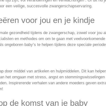
ijd zijn, vol veranderingen en verwachtingen . Of dit nu 
t voor een veilige, succesvolle zwangerschapservaring.
ëren voor jou en je kindje
imale gezondheid tijdens de zwangerschap, zowel voor jou a
ecialisten en methodes om om te gaan met veelvoorkomende
 ongeboren baby’s te helpen tijdens deze speciale periode
p door middel van artikelen en hulpmiddelen. Dit kan helpen
 van het omgaan met stress, angst en stemmingswisselingen
ouden. Inspirerende verhalen van andere moeders geven extr
n!
 op de komst van je baby