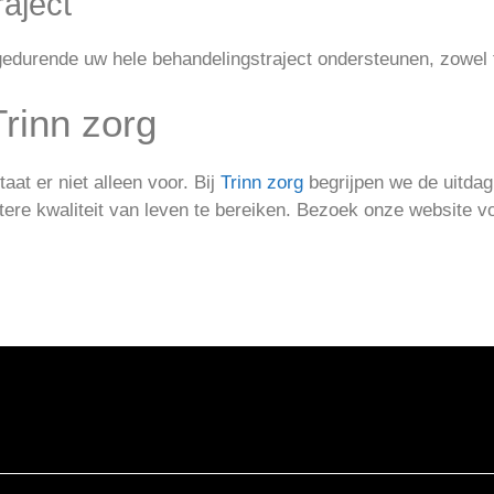
aject
u gedurende uw hele behandelingstraject ondersteunen, zowel 
Trinn zorg
at er niet alleen voor. Bij
Trinn zorg
begrijpen we de uitda
tere kwaliteit van leven te bereiken. Bezoek onze website v