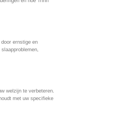
aderingen en hoe Trinn
door ernstige en
s slaapproblemen,
w welzijn te verbeteren.
houdt met uw specifieke