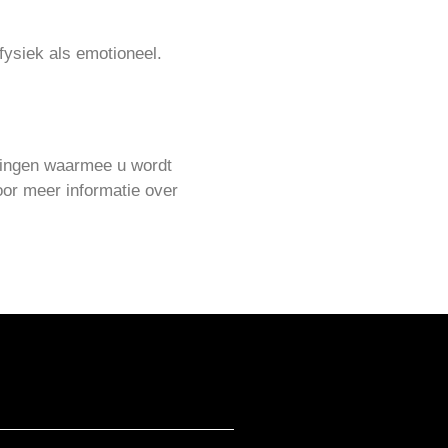
fysiek als emotioneel.
gingen waarmee u wordt
oor meer informatie over