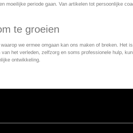
 moeilijke periode gaan. Van artikelen tot persoonlijke coa
om te groeien
er waarop we ermee omgaan kan ons maken of breken. Het is
en van het verleden, zelfzorg en soms professionele hulp, ku
lijke ontwikkeling.