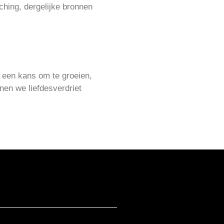
ching, dergelijke bronnen
 een kans om te groeien,
nnen we liefdesverdriet